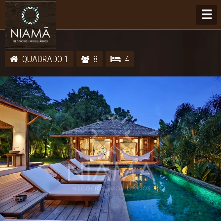
☰
QUADRADO 1
8
4