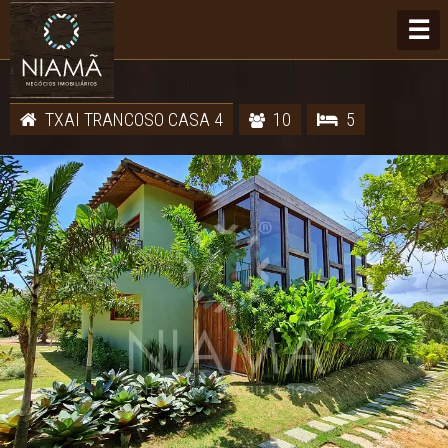
☰
TXAI TRANCOSO CASA 4
10
5