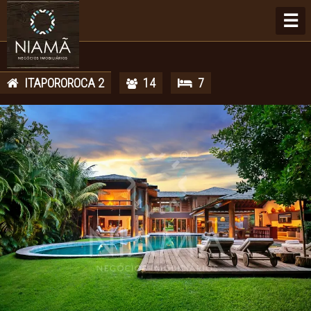
☰
ITAPOROROCA 2
14
7