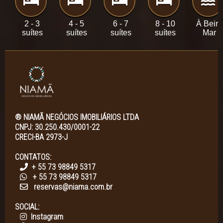
2 - 3
4 - 5
6 - 7
8 - 10
À Beira
suítes
suítes
suítes
suítes
Mar
® NIAMÃ NEGÓCIOS IMOBILIÁRIOS LTDA
CNPJ: 30.250.430/0001-22
CRECI-BA 2973-J
CONTATOS:
+ 55 73 98849 5317
+ 55 73 98849 5317
reservas@niama.com.br
SOCIAL:
Instagram