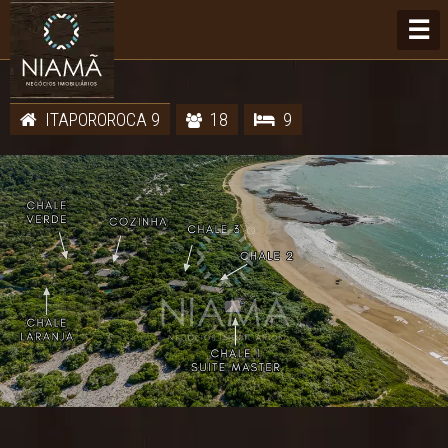
☰
ITAPOROROCA 9
18
9