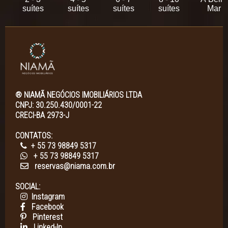
suítes
suítes
suítes
suítes
Mar
® NIAMÃ NEGÓCIOS IMOBILIÁRIOS LTDA
CNPJ: 30.250.430/0001-22
CRECI-BA 2973-J
CONTATOS:
+ 55 73 98849 5317
+ 55 73 98849 5317
reservas@niama.com.br
SOCIAL:
Instagram
Facebook
Pinterest
Linked-In