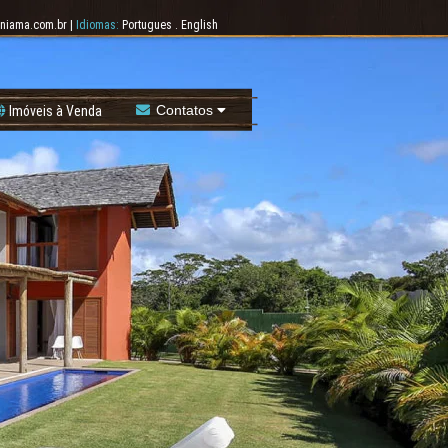
niama.com.br
|
Idiomas:
Portugues
.
English
Contatos
Imóveis à Venda