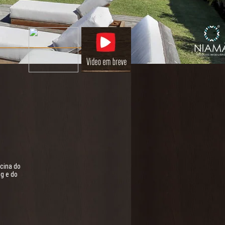
scina do
ng e do