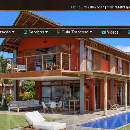
Tel:
+55 73 98849 5317
|
Mail:
reservas@
ização
Serviços
Guia Trancoso
Vídeos