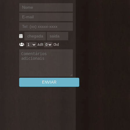
Adlt
Chd