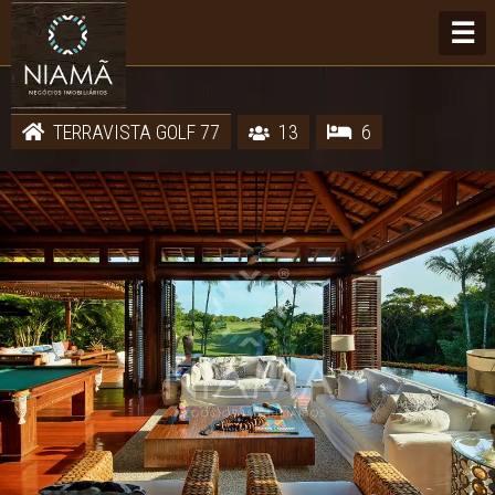
☰
TERRAVISTA GOLF 77
13
6